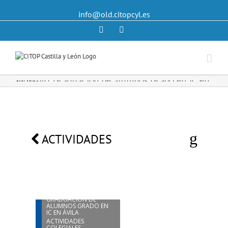
info@old.citopcyl.es
Linkedin
Twitter
12 Mayo. Graduación de alumnos Grado en IC en Ávila
ACTIVIDADES
12
MAY
12 MAYO.
GRADUACIÓN DE
ALUMNOS GRADO EN
IC EN ÁVILA
ACTIVIDADES
COLEGIALES