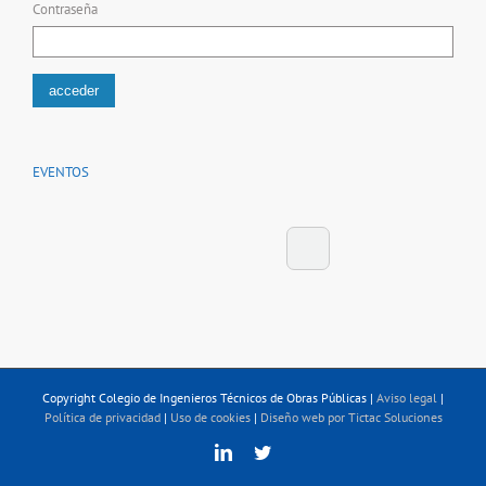
Contraseña
EVENTOS
Copyright Colegio de Ingenieros Técnicos de Obras Públicas |
Aviso legal
|
Política de privacidad
|
Uso de cookies
|
Diseño web por Tictac Soluciones
Linkedin
Twitter