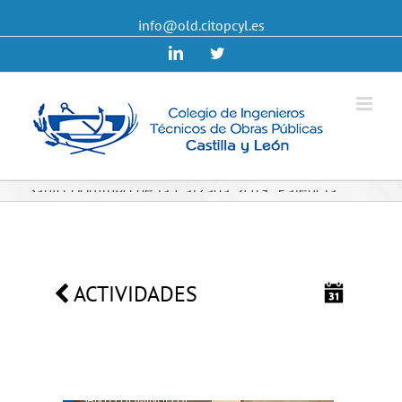
info@old.citopcyl.es
Linkedin
Twitter
Santo Domingo de la Calzada 2019. Palencia
ACTIVIDADES
18
MAY
SANTO DOMINGO DE