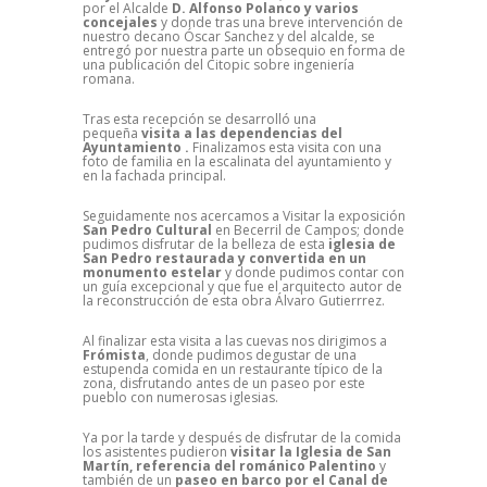
por el Alcalde
D. Alfonso Polanco y varios
concejales
y donde tras una breve intervención de
nuestro decano Óscar Sanchez y del alcalde, se
entregó por nuestra parte un obsequio en forma de
una publicación del Citopic sobre ingeniería
romana.
Tras esta recepción se desarrolló una
pequeña
visita a las dependencias del
Ayuntamiento .
Finalizamos esta visita con una
foto de familia en la escalinata del ayuntamiento y
en la fachada principal.
Seguidamente nos acercamos a Visitar la exposición
San Pedro Cultural
en Becerril de Campos; donde
pudimos disfrutar de la belleza de esta
iglesia de
San Pedro restaurada y convertida en un
monumento estelar
y donde pudimos contar con
un guía excepcional y que fue el arquitecto autor de
la reconstrucción de esta obra Álvaro Gutierrrez.
Al finalizar esta visita a las cuevas nos dirigimos a
Frómista
, donde pudimos degustar de una
estupenda comida en un restaurante típico de la
zona, disfrutando antes de un paseo por este
pueblo con numerosas iglesias.
Ya por la tarde y después de disfrutar de la comida
los asistentes pudieron
visitar la Iglesia de San
Martín, referencia del románico Palentino
y
también de un
paseo en barco por el Canal de