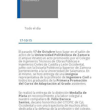
Todo el día
17-10-15
El pasado
17 de Octubre
tuvo lugar en el salón de
actos de la
Universidad Politécnica de Zamora
(Campus Viriato) un acto promovido por el Colegio
de Ingenieros Técnicos de Obras Públicas e
Ingenieros Civiles de Castilla y León Occidental,
junto con la Escuela Politécnica Superior de Zamora
perteneciente a la la Universidad de Salamanca. En
el mismo, se hizo entrega de una
insignia
representativa de la profesión de
Ingeniero Civil
a
todos los graduados de la
Primera Promoción
del Curso de Adaptación al Grado
asistentes.
Se realizó la entrega de la distinción
Medalla de
Plata
en reconocimiento
a la labor colegial a
nuestro compañero
D. Félix Daroca
Santos,
decano honorifico del CITOPIC de CyL
Occidental y con una trayectoria de muchos años
dedicada a la defensa de la profesión y del colegio.