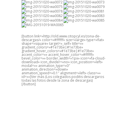
[button link=»http://old.www.citopcyl.es/zona-de-
descargas/» color=»#ffffff» size=»large» type=»flat»
shape=»square» target=»_self» title=»»
gradient_colors=»#1e73be|#1e73be»
gradient_hover_colors=»#1e73be|#1e73be»
accent_color=»» accent_hover_color=»#ffffff»
bevel_color=»» border_width=»1px» icon=»fa-cloud-
download» icon_divider=»no» icon_position=»left»
modal=»» animation_type=»0″
animation_direction=»down»
animation_speed=»0.1″ alignment=»left» class=»»
id=»»]Ver más (Los colegiados podéis descargaros
todas las fotos desde la zona de descargas)
[/button]