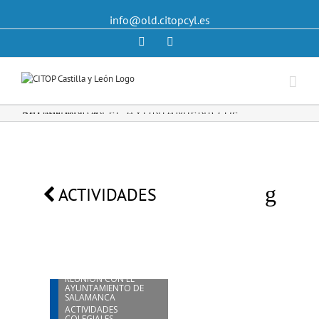
info@old.citopcyl.es
Linkedin
Twitter
REUNION CON EL AYUNTAMIENTO DE SALAMANCA
ACTIVIDADES
24
SEP
REUNION CON EL
AYUNTAMIENTO DE
SALAMANCA
ACTIVIDADES
COLEGIALES