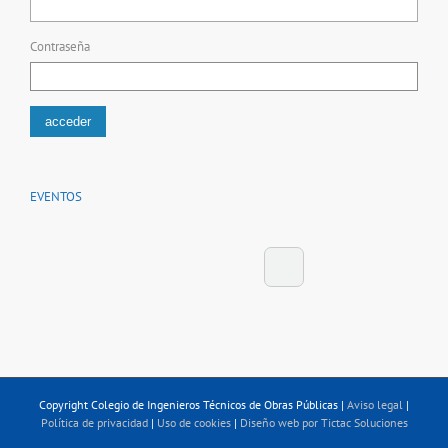
Contraseña
EVENTOS
Copyright Colegio de Ingenieros Técnicos de Obras Públicas |
Aviso legal
|
Política de privacidad
|
Uso de cookies
|
Diseño web por Tictac Soluciones