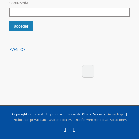
Contraseña
EVENTOS
Copyright Colegio de Ingenieros Técnicos de Obras Públicas |
Aviso legal
|
Política de privacidad
|
Uso de cookies
|
Diseño web por Tictac Soluciones
Linkedin
Twitter