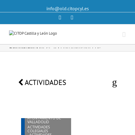
info@old.citopcyl.es
Linkedin
Twitter
REUNION CON EL AYUNTAMIENTO DE VALLADOLID
ACTIVIDADES
11
AGO
REUNION CON EL
AYUNTAMIENTO DE
VALLADOLID
ACTIVIDADES
COLEGIALES
,
ACTIVIDADES