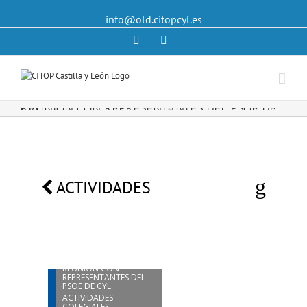
info@old.citopcyl.es
Linkedin
Twitter
REUNIÓN CON REPRESENTANTES DEL PSOE DE CyL
ACTIVIDADES
02
JUN
REUNIÓN CON
REPRESENTANTES DEL
PSOE DE CYL
ACTIVIDADES
COLEGIALES