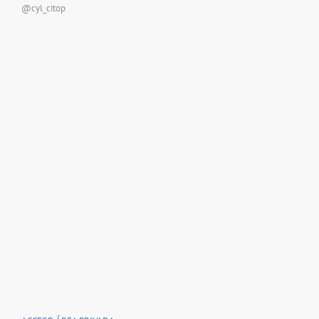
@cyl_citop