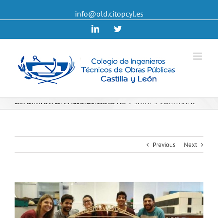
info@old.citopcyl.es
Linkedin
Twitter
Alumnos de la Politécnica de Zamora segundos en el Concurso de Puentes.
Previous
Next
View
Larger
Image