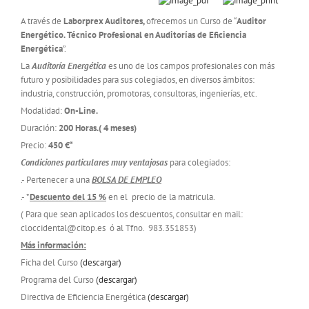
A través de
Laborprex Auditores,
ofrecemos un Curso de “
Auditor
Energético. Técnico Profesional en Auditorías de Eficiencia
Energética
”.
La
Auditoría Energética
es uno de los campos profesionales con más
futuro y posibilidades para sus colegiados, en diversos ámbitos:
industria, construcción, promotoras, consultoras, ingenierías, etc.
Modalidad:
On-Line.
Duración:
200 Horas.( 4 meses)
Precio:
450 €*
Condiciones particulares muy ventajosas
para colegiados:
.- Pertenecer a una
BOLSA DE EMPLEO
.- *
Descuento del 15 %
en el precio de la matricula.
( Para que sean aplicados los descuentos, consultar en mail:
cloccidental@citop.es ó al Tfno. 983.351853)
Más información:
Ficha del Curso
(descargar)
Programa del Curso
(descargar)
Directiva de Eficiencia Energética
(descargar)