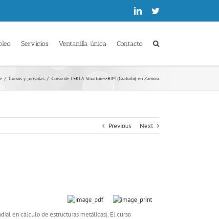
Linkedin
Twitter
pleo
Servicios
Ventanilla única
Contacto
e
/
Cursos y jornadas
/
Curso de TEKLA Structures-BIM (Gratuito) en Zamora
Previous
Next
ial en cálculo de estructuras metálicas). El curso