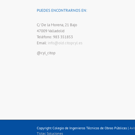
PUEDES ENCONTRARNOS EN:
C/ De la Morena, 21 Bajo
47009 Valladolid
Teléfono: 983 351853
Email:
info@old.citopcyl.es
@cyl_citop
Copyright Colegio de Ingenieros Técnicos de Obras Públicas |
Avi
Tictac Soluciones