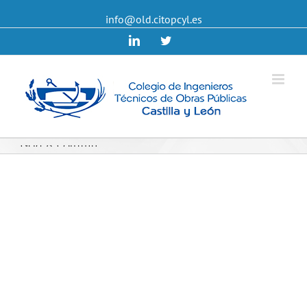
info@old.citopcyl.es
Linkedin
Twitter
Grid 6 Column