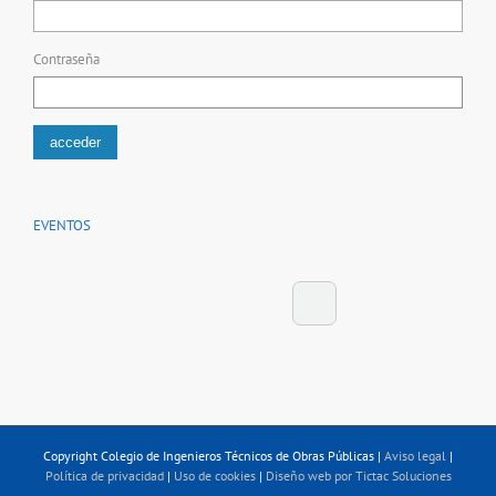
Contraseña
EVENTOS
Copyright Colegio de Ingenieros Técnicos de Obras Públicas |
Aviso legal
|
Política de privacidad
|
Uso de cookies
|
Diseño web por Tictac Soluciones