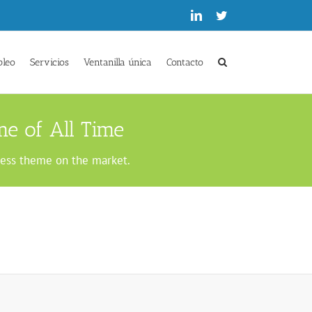
Linkedin
Twitter
pleo
Servicios
Ventanilla única
Contacto
e of All Time
ress theme on the market.