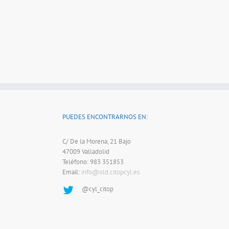
PUEDES ENCONTRARNOS EN:
C/ De la Morena, 21 Bajo
47009 Valladolid
Teléfono: 983 351853
Email:
info@old.citopcyl.es
@cyl_citop