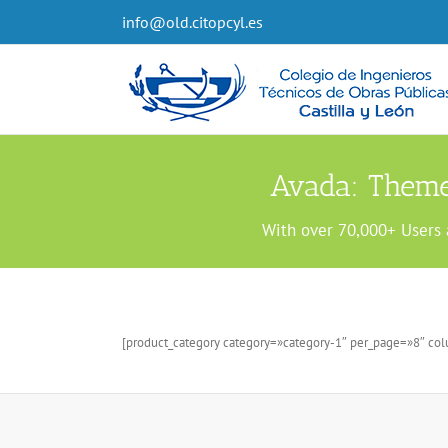
info@old.citopcyl.es
Avada: Theme
With over 70,000+ Users 
[product_category category=»category-1″ per_page=»8″ co