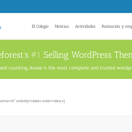
El Colegio
Noticias
Actividades
Formación y em
forest’s
#1
Selling WordPress Them
and counting, Avada is the most complete and trusted wordp
lumns=»4″ orderby=»date» order=»desc»]