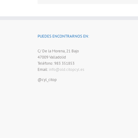
PUEDES ENCONTRARNOS EN:
C/ De la Morena, 21 Bajo
47009 Valladolid
Teléfono: 983 351853
Email:
info@old.citopcyl.es
@cyl_citop