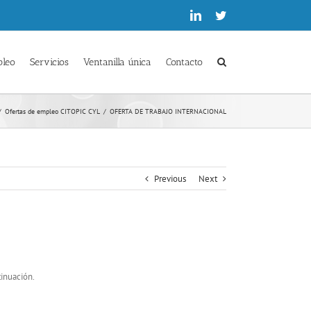
Linkedin
Twitter
pleo
Servicios
Ventanilla única
Contacto
/
Ofertas de empleo CITOPIC CYL
/
OFERTA DE TRABAJO INTERNACIONAL
Previous
Next
tinuación.