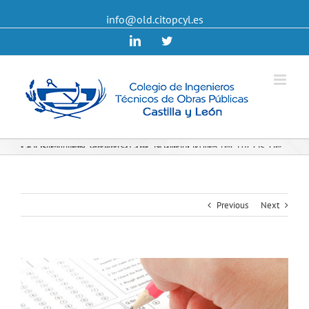
info@old.citopcyl.es
Linkedin
Twitter
Oposiciones a la Escala Superior de Técnicos de la Dirección General de Tráfico 2015
Previous
Next
View
Larger
Image