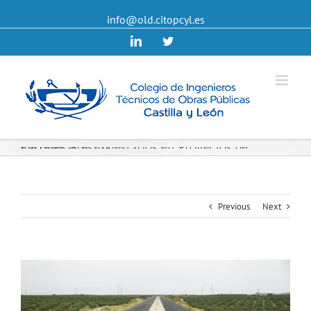
info@old.citopcyl.es
Linkedin
Twitter
Recortes Presupuestarios en Proyectos de Carreteras y Vía.
Previous
Next
View
Larger
Image