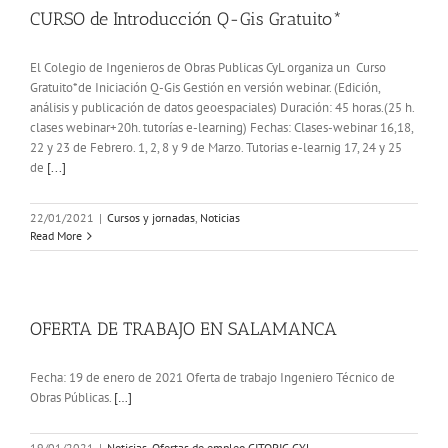
CURSO de Introducción Q-Gis Gratuito*
El Colegio de Ingenieros de Obras Publicas CyL organiza un Curso
Gratuito*de Iniciación Q-Gis Gestión en versión webinar. (Edición,
análisis y publicación de datos geoespaciales) Duración: 45 horas.(25 h.
clases webinar+20h. tutorías e-learning) Fechas: Clases-webinar 16,18,
22 y 23 de Febrero. 1, 2, 8 y 9 de Marzo. Tutorias e-learnig 17, 24 y 25
de
[...]
22/01/2021
|
Cursos y jornadas
,
Noticias
Read More
OFERTA DE TRABAJO EN SALAMANCA
Fecha: 19 de enero de 2021 Oferta de trabajo Ingeniero Técnico de
Obras Públicas.
[…]
19/01/2021
|
Noticias
,
Ofertas de empleo CITOPIC CYL