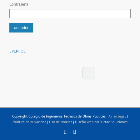
Contraseña
EVENTOS
Copyright Colegio de Ingenieros Técnicos de Obras Públicas |
Aviso legal
|
Política de privacidad
|
Uso de cookies
|
Diseño web por Tictac Soluciones
Linkedin
Twitter